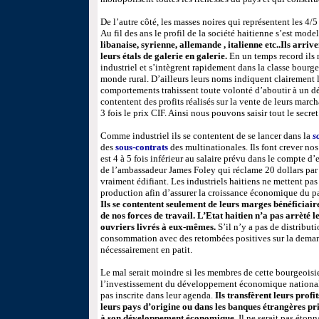
De l’autre côté, les masses noires qui représentent les 4/
Au fil des ans le profil de la société haitienne s’est mod
libanaise, syrienne, allemande , italienne etc..Ils arriv
leurs étals de galerie en galerie.
En un temps record ils 
industriel et s’intègrent rapidement dans la classe bourge
monde rural. D’ailleurs leurs noms indiquent clairement l
comportements trahissent toute volonté d’aboutir à un 
contentent des profits réalisés sur la vente de leurs marc
3 fois le prix CIF. Ainsi nous pouvons saisir tout le secret 
Comme industriel ils se contentent de se lancer dans la
s
des
sous-contrats
des multinationales. Ils font crever no
est 4 à 5 fois inférieur au salaire prévu dans le compte d
de l’ambassadeur James Foley qui réclame 20 dollars par j
vraiment édifiant. Les industriels haitiens ne mettent pas
production afin d’assurer la croissance économique du pay
Ils se contentent seulement de leurs marges bénéficiaire
de nos forces de travail. L’Etat haitien n’a pas arrèté
ouvriers livrés à eux-mêmes.
S’il n’y a pas de distribut
consommation avec des retombées positives sur la deman
nécessairement en patit.
Le mal serait moindre si les membres de cette bourgeoisi
l’investissement du développement économique national
pas inscrite dans leur agenda.
Ils transfèrent leurs profi
leurs pays d’origine ou dans les banques étrangères pri
à son développement économique.
Il ne serait pas éton