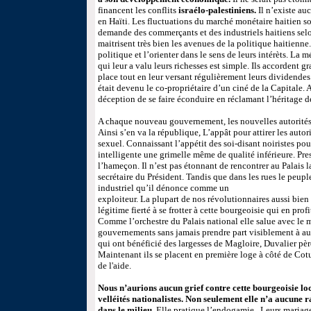
financent les conflits
israélo-palestiniens.
Il n’existe au
en Haïti. Les fluctuations du marché monétaire haitien so
demande des commerçants et des industriels haitiens selon
maitrisent très bien les avenues de la politique haitienne
politique et l’orienter dans le sens de leurs intérèts. La
qui leur a valu leurs richesses est simple. Ils accordent g
place tout en leur versant régulièrement leurs dividendes
était devenu le co-propriétaire d’un ciné de la Capitale. 
déception de se faire éconduire en réclamant l’héritage d
A chaque nouveau gouvernement, les nouvelles autorités r
Ainsi s’en va la république, L’appât pour attirer les autor
sexuel. Connaissant l’appétit des soi-disant noiristes pou
intelligente une grimelle même de qualité inférieure. Pr
l’hameçon. Il n’est pas étonnant de rencontrer au Palais l
secrétaire du Président. Tandis que dans les rues le peupl
industriel qu’il dénonce comme un
exploiteur. La plupart de nos révolutionnaires aussi bie
légitime fierté à se frotter à cette bourgeoisie qui en pro
Comme l’orchestre du Palais national elle salue avec le
gouvernements sans jamais prendre part visiblement à au
qui ont bénéficié des largesses de Magloire, Duvalier pèr
Maintenant ils se placent en première loge à côté de Cot
de l'aide.
Nous n’aurions aucun grief contre cette bourgeoisie loc
velléités nationalistes. Non seulement elle n’a aucune ra
dans le milieu.
Elle pratique l’endogamie . Leurs mariage