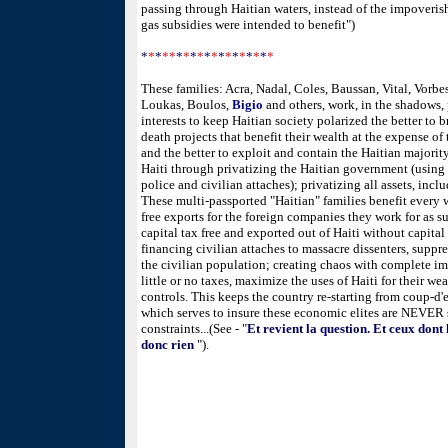
passing through Haitian waters, instead of the impoveris
gas subsidies were intended to benefit"
)
*
*
*
**
*
*
*
*
*
*
*
*
*
*
*
*
*
*
These families: Acra, Nadal, Coles, Baussan, Vital, Vorb
Loukas, Boulos,
Bigio
and others, work, in the shadows, 
interests to keep Haitian society polarized the better to
death projects that benefit their wealth at the expense o
and the better to exploit and contain the Haitian majorit
Haiti through privatizing the Haitian government (using d
police and civilian attaches); privatizing all assets, incl
These multi-passported "Haitian" families benefit every
free exports for the foreign companies they work for as sub
capital tax free and exported out of Haiti without capital
financing civilian attaches to massacre dissenters, suppres
the civilian population; creating chaos with complete imp
little or no taxes, maximize the uses of Haiti for their wea
controls. This keeps the country re-starting from coup-d
which serves to insure these economic elites are NEVER 
constraints...
(See - "
Et revient la question. Et ceux dont 
donc rien
").