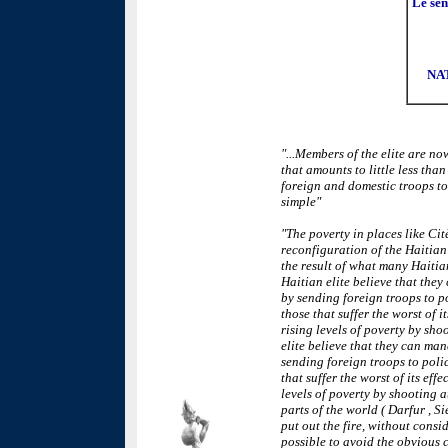
Le sé
NA
"...Members of the elite are no
that amounts to little less than
foreign and domestic troops to 
simple"
"The poverty in places like Citè
reconfiguration of the Haitian
the result of what many Haitia
Haitian elite believe that the
by sending foreign troops to 
those that suffer the worst of i
rising levels of poverty by sho
elite believe that they can ma
sending foreign troops to pol
that suffer the worst of its eff
levels of poverty by shooting a
parts of the world ( Darfur , Si
put out the fire, without consi
possible to avoid the obvious c