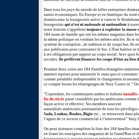
Dans tous les pays du monde de telles entreprises demeur
nantis économiques. En Europe et en Amérique du nord
dominicaine la bourgeoisie arrive à vaincre le féodalisme
bourgeoisie
qui n’est ni nationale ni nationaliste
à toute
notre histoire s’apprêtent
toujours à exploiter la masse s
184 noms de famille qui ont les mêmes magasins dans les
la même politique en vendant les mêmes articles. Ils se s
système de corruption , de trahison et de coups bas. Ils re
aux publicains pour contourner le fisc. L'Etat haitien se 
à ses obligations par rapport au corps social. Avec quoi ba
sociales.
Ils préfèrent financer les coups d’état au lieu 
Pendant deux cents ans 184 Familles étrangères maintien
maintes reprises pour maintenir le statu quo et contrarie
comme préalable indispensable le changement économi
ce compte lisons les témoignages de Suzy Castor in “ Oc
“Cependant, les commerçants arabes et italiens
installés
fin du siècle
passé considérés par les américains comme d
façon active et effective. Ses membres souvent
naturalisés américains jouissaieint de tous les privilège
Sada, Loukas, Boulos, Bigio
etc... se retrouvent dans pl
l’appui de ce secteur commercial à l’intervention” Suzy C
On peut aisément compléter la liste des 184 familles étr
en lisant les enseignes des magasins de la Grand'Rue et d
bourgeoisie n’a aucune racine et méprise royalement le