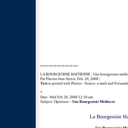
*
*
*
**
*
*
*
*
*
*
*
*
*
*
*
*
*
*
LA BOURGEOISIE HAITIENNE : Une bourgeoisie médi
Par Placius Jean Alexis, Feb. 20, 2008 |
Text
re-posted with Photos - Source: e-mail and Forward
*
Date: Wed Feb 20, 2008 12:10 am
Subject: Opinions- -
Une Bourgeoisie M
édiocre
Date: Wed, 13 Feb 2008 20:54:36 -0800
La Bourgeoisie Ha
Une Bourgeoisie Me