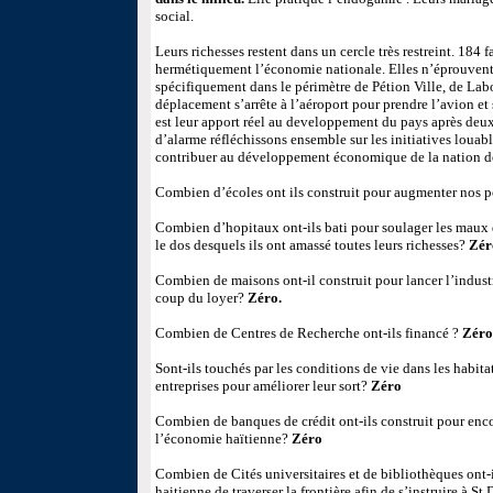
social.
Leurs richesses restent dans un cercle très restreint. 184 
hermétiquement l’économie nationale. Elles n’éprouvent 
spécifiquement dans le périmètre de Pétion Ville, de Labou
déplacement s’arrête à l’aéroport pour prendre l’avion et 
est leur apport réel au developpement du pays après deux 
d’alarme réfléchissons ensemble sur les initiatives louab
contribuer au développement économique de la nation de
Combien d’écoles ont ils construit pour augmenter nos p
Combien d’hopitaux ont-ils bati pour soulager les maux 
le dos desquels ils ont amassé toutes leurs richesses?
Zér
Combien de maisons ont-il construit pour lancer l’industri
coup du loyer?
Zéro.
Combien de Centres de Recherche ont-ils financé ?
Zéro
Sont-ils touchés par les conditions de vie dans les habita
entreprises pour améliorer leur sort?
Zéro
Combien de banques de crédit ont-ils construit pour enco
l’économie haïtienne?
Zéro
Combien de Cités universitaires et de bibliothèques ont-
haitienne de traverser la frontière afin de s’instruire à 