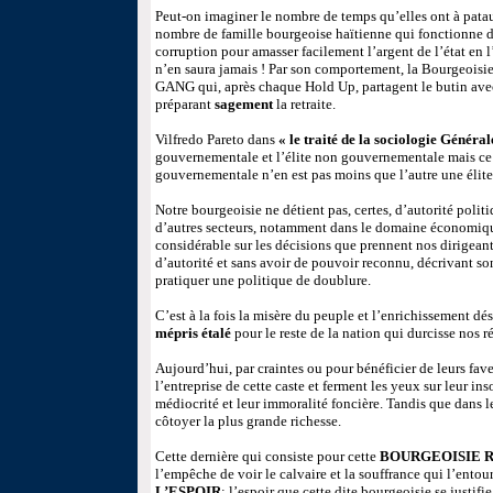
Peut-on imaginer le nombre de temps qu’elles ont à patau
nombre de famille bourgeoise haïtienne qui fonctionne da
corruption pour amasser facilement l’argent de l’état en 
n’en saura jamais ! Par son comportement, la Bourgeoi
GANG qui, après chaque Hold Up, partagent le butin avec 
préparant
sagement
la retraite.
Vilfredo Pareto dans
« le traité de la sociologie Général
gouvernementale et l’élite non gouvernementale mais ce q
gouvernementale n’en est pas moins que l’autre une élite
Notre bourgeoisie ne détient pas, certes, d’autorité polit
d’autres secteurs, notamment dans le domaine économique
considérable sur les décisions que prennent nos dirigeants
d’autorité et sans avoir de pouvoir reconnu, décrivant son
pratiquer une politique de doublure.
C’est à la fois la misère du peuple et l’enrichissement d
mépris étalé
pour le reste de la nation qui durcisse nos ré
Aujourd’hui, par craintes ou pour bénéficier de leurs fav
l’entreprise de cette caste et ferment les yeux sur leur ins
médiocrité et leur immoralité foncière. Tandis que dans l
côtoyer la plus grande richesse.
Cette dernière qui consiste pour cette
BOURGEOISIE 
l’empêche de voir le calvaire et la souffrance qui l’entou
L’ESPOIR
; l’espoir que cette dite bourgeoisie se justifie