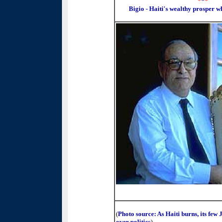
*
*
*
Bigio - Haiti's wealthy prosper wh
(
Photo source: As Haiti burns, its few
over politics
)