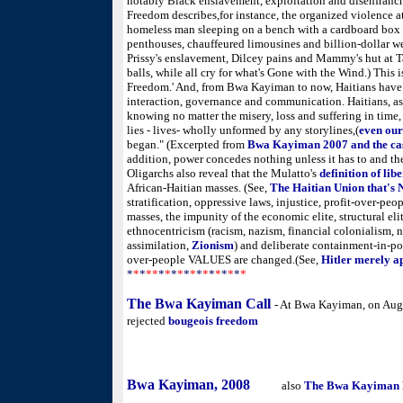
notably Black enslavement, exploitation and disenfranc
Freedom describes,for instance, the organized violence a
homeless man sleeping on a bench with a cardboard box 
penthouses, chauffeured limousines and billion-dollar weal
Prissy's enslavement, Dilcey pains and Mammy's hut at Ta
balls, while all cry for what's Gone with the Wind.)
This i
Freedom.' And, from Bwa Kayiman to now, Haitians have r
interaction, governance and communication. Haitians, as 
knowing no matter the misery, loss and suffering in time,
lies - lives- wholly unformed by any storylines,
(
even ou
began." (Excerpted from
Bwa Kayiman 2007 and the cas
addition,
power concedes nothing unless it has to and th
Oligarchs also reveal that the Mulatto's
definition of lib
African-Haitian masses. (See,
The Haitian Union that's
stratification, oppressive laws, injustice, profit-over-peo
masses, the impunity of the economic elite, structural el
ethnocentricism (racism, nazism, financial colonialism, 
assimilation,
Zionism
) and deliberate containment-in-pov
over-people VALUES are changed.(See,
Hitler merely a
*
*
*
**
*
*
*
*
*
*
*
*
*
*
*
*
*
*
The Bwa Kayiman Call
- At Bwa Kayiman, on Augu
and fought for universal
rejected
bougeois freedom
Revolution continues, today - The call remains 
Bafyòti. Kanga Mundele. Kanga Ndòki. Kanga 
white imperialist, all their evil forces, kill/stop 
Bwa Kayiman, 2008
, and
also
The Bwa Kayiman 