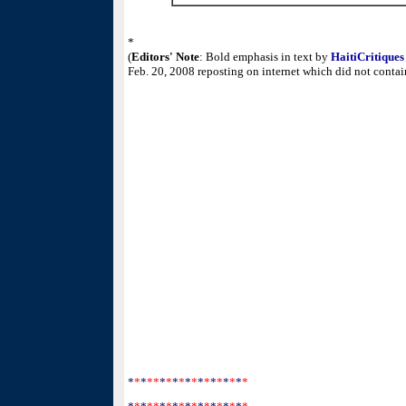
*
(
Editors' Note
: Bold emphasis in text by
HaitiCritiques
Feb. 20, 2008 reposting on internet which did not contai
*
*
*
**
*
*
*
*
*
*
*
*
*
*
*
*
*
*