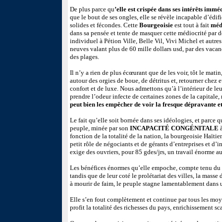
De plus parce qu
’elle est crispée dans ses intérêts imméd
que le bout de ses ongles, elle se révèle incapable d’édi
solides et fécondes. Cette
Bourgeoisie
est tout à fait
méd
dans sa pensée et tente de masquer cette médiocrité par d
individuel à Pétion Ville, Belle Vil, Vivi Michel et autre
neuves valant plus de 60 mille dollars usd, par des vaca
des plages.
Il n’y a rien de plus écœurant que de les voir, tôt le matin
autour des orgies de boue, de détritus et, retourner chez 
confort et de luxe. Nous admettons qu’à l’intérieur de leu
prendre l’odeur infecte de certaines zones de la capital
peut bien les empêcher de voir la fresque dépravante et
Le fait qu’elle soit bornée dans ses idéologies, et parce 
peuple, minée par son
INCAPACITÉ CONGÉNITALE
à
fonction de la totalité de la nation, la bourgeoisie Haïti
petit rôle de négociants et de gérants d’entreprises et d’i
exige des ouvriers, pour 85 gdes/jrs, un travail énorme au
Les bénéfices énormes qu’elle empoche, compte tenu du r
tandis que de leur coté le prolétariat des villes, la masse
à mourir de faim, le peuple stagne lamentablement dans 
Elle s’en fout complètement et continue par tous les moy
profit la totalité des richesses du pays, enrichissement s