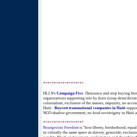
*
*
*
**
*
*
*
*
*
*
*
*
*
*
*
*
*
*
HLLN's
Campaign Five
: Denounce and stop buying fro
organizations supporting rule by force (coup detat/dictat
colonialism, exclusion of the masses, impunity, no accou
Haiti -
Boycott transnational companies in Haiti
support
NGO shadow government, no food sovereignty in Haiti a
*
*
*
**
*
*
*
*
*
*
*
*
*
*
*
*
*
*
Bourgeoisie Freedom
is
"how liberty, brotherhood, equa
in virtually the same space as slavery, genocide, exclusio