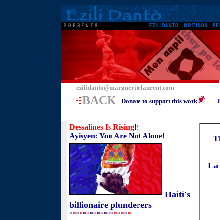
ezilidanto@margueritelaurent.com
BACK
Donate to support this work
J
Dessalines Is Rising
!
!
Ayisyen: You Are Not Alone!
T
La 
Haiti's
billionaire plunderers
*
*
*
*
*
*
*
*
*
*
*
*
*
*
*
*
*
*