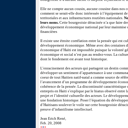
Elle ne compte aucun cousin, aucune cousine dans nos 
comment se serait-elle donc intéressée à l’équipement de 
territoriales et aux infrastructures routières nationales.
No
leurs noms.
Cette bourgeoisie déracinée n’a que faire des
développement économique national par leur mainmise de
financières
Il existe une étroite corrélation entre la pensée qui est cul
développement économique. Même avec des centaines de 
économique d’Haïti est impossible puisque la volonté gé
économique et social n’est pas au rendez-vous. La culture 
dont le fondement est avant tout historique.
L’enracinement des acteurs qui partagent un destin comm
développer un sentiment d’appartenance à une communauté.
coeur de tout Haitien natif-natal a comme source de référe
l’avancement d’un programme de développement économ
cohérence de la pensée. La discontinuité caractéristique
entrepris en Haiti s’explique par le hiatus observé entre l
projet et l’identité culturelle des acteurs. Le développ
une fondation historique. Poser l’équation du dévelop
d’Haitisans soulever le voile sur cette bourgeoisie déraci
preuve d’infantilisme intellectuel.
Jean Erich René,
Feb. 20, 2008
*
*
*