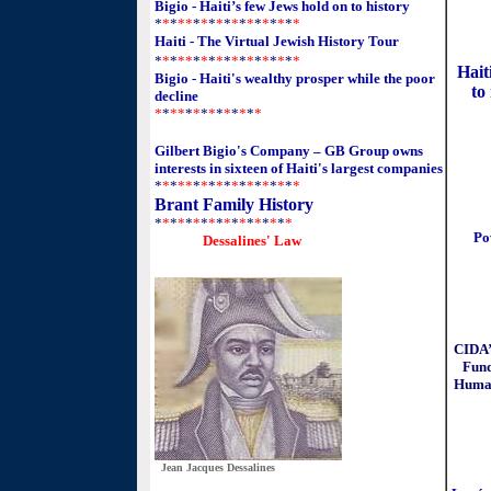
Bigio - Haiti’s few Jews hold on to history
*
*
*
**
*
*
*
*
*
*
*
*
*
*
*
*
*
*
Haiti - The Virtual Jewish History Tour
*
*
*
**
*
*
*
*
*
*
*
*
*
*
*
*
*
*
Hait
Bigio - Haiti's wealthy prosper while the poor
to
decline
*
*
**
*
*
*
*
*
*
*
*
*
*
Gilbert Bigio's Company – GB Group owns
interests in sixteen of Haiti's largest companies
*
*
*
**
*
*
*
*
*
*
*
*
*
*
*
*
*
*
Brant Family History
*
*
*
*
*
*
*
*
*
*
*
*
*
*
*
*
*
*
Po
Dessalines' Law
CIDA’
Fund
Human
Jean Jacques Dessalines