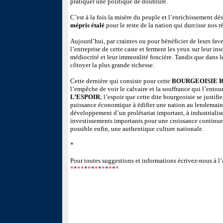
pratiquer une politique de doublure.
C’est à la fois la misère du peuple et l’enrichissement d
mépris étalé
pour le reste de la nation qui durcisse nos ré
Aujourd’hui, par craintes ou pour bénéficier de leurs fav
l’entreprise de cette caste et ferment les yeux sur leur ins
médiocrité et leur immoralité foncière. Tandis que dans l
côtoyer la plus grande richesse.
Cette dernière qui consiste pour cette
BOURGEOISIE 
l’empêche de voir le calvaire et la souffrance qui l’entou
L’ESPOIR
; l’espoir que cette dite bourgeoisie se justifie
puissance économique à édifier une nation au lendemain m
développement d’un prolétariat important, à industrialiser
investissements importants pour une croissance continue
possible enfin, une authentique culture nationale.
*
Pour toutes suggestions et informations écrivez-nous à l’
*
*
**
*
*
*
*
*
*
*
*
*
*