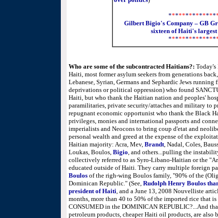
*
*
*
**
*
*
*
*
*
*
*
*
*
Gilbert Bigio's Company – GB Gro
sixteen of Haiti's larges
*
*
*
**
*
*
*
*
*
*
*
*
*
Who are some of the subcontracted Haitians?:
Today's 
Haiti, most former asylum seekers from generations back,
Lebanese, Syrian, Germans and Sephardic Jews running f
deprivations or political oppression) who found SA
Haiti, but who thank the Haitian nation and peoples' hosp
paramilitaries, private security/attaches and military to
repugnant economic opportunist who thank the Black Hai
privileges, monies and international passports and conne
imperialists and Neocons to bring coup d'etat and neolibe
personal wealth and greed at the expense of the exploita
Haitian majority: Acra, Mev,
Brandt
, Nadal, Coles, Baus
Loukas,
Boulos,
Bigio
, and others...pulling the instabil
collectively referred to as Syro-Libano-Haitian or the "Ar
educated outside of Haiti. They carry multiple foreign p
Boulos
of the righ-wing Boulos family, "90% of the (Oligar
Dominican Republic." (See,
Rudolph Henry Boulos than
president of Haiti
, and a June 13, 2008 Nouvelliste article
months, more than 40 to 50% of the imported rice that is 
CONSUMED in the DOMINICAN REPUBLIC?...And that ev
petroleum products, cheaper Haiti oil products, are also