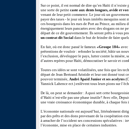
Sur ce point, il est normal de dire qu’en Haïti il n’existe
une sorte de petite
caste aux dents longues, avide et vo
venant de leur petit commerce. Le jour où un gouvernemen
payer des taxes - le jour où leurs intérêts mesquins sont
ces bourgeois dans les rues de Port au Prince, au milieu 
énergiquement leurs pancartes avec des slogans on ne pe
départ de ce dit gouvernement. Ils seront prêts à vous pr
un contrat dit Social
dans le but de feindre de faire quel
En fait, où est donc passé le fameux
«Groupe 184»
avec 
prétentions de vouloir : refonder la société, bâtir un nouv
l’exclusion, développer le pays, lutter contre la misère,
d’autres repères pour Haïti, démocratiser le savoir et com
Toutes ces idées se sont volatilisées, une fois que les tec
départ de Jean Bertrand Aristide et leur ont donné tout ce 
pouvoir terminée,
André Apaid Junior et ses acolytes
(C
Yannick Lahence ect.) enlèvent tous leurs pions sur l’éch
De là, on peut se demander : A quoi sert cette bourgeoisi
d’Haïti n’est-elle pas une phase inutile? Avec elle, Depui
une vraie croissance économique durable, à chaque fois il 
L’économie nationale est aujourd’hui, littéralement diri
par des prêts et des dons provenant de la coopération ex
à arracher de l’occident ses concessions spéculatives : i
l’économie, mise en place de certaines industries.