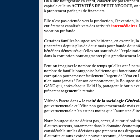
On a une bourgeoisie en esprit, caractérisée par leur peti
capitale et leurs
ACTIVITÉS DE PETIT NÉGOCE,
on n
à proprement parler, ni de financiers.
Elle n’est pas orientée vers la production, l’invention, la c
entièrement canalisée vers des activités
intermédiaires
.
vocation profonde.
Certaines familles bourgeoises haïtienne, en exemple,
la
(incarcérés depuis plus de deux mois pour fraude douanièr
bénéfices démesurés qu’elles ont soutirés de l’exploitati
dans la corruption pour augmenter plus grandiosement le 
Peut-on imaginer le nombre de temps qu’elles ont à patau
nombre de famille bourgeoise haïtienne qui fonctionne da
corruption pour amasser facilement l’argent de l’état en 
n’en saura jamais ! Par son comportement, la Bourgeoi
GANG qui, après chaque Hold Up, partagent le butin avec 
préparant
sagement
la retraite.
Vilfredo Pareto dans
« le traité de la sociologie Général
gouvernementale et l’élite non gouvernementale mais ce q
gouvernementale n’en est pas moins que l’autre une élite
Notre bourgeoisie ne détient pas, certes, d’autorité polit
d’autres secteurs, notamment dans le domaine économique
considérable sur les décisions que prennent nos dirigeants
d’autorité et sans avoir de pouvoir reconnu, décrivant son