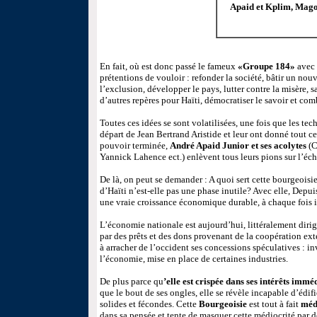
Apaid et Kplim, Mago
En fait, où est donc passé le fameux
«Groupe 184»
avec 
prétentions de vouloir : refonder la société, bâtir un nouv
l’exclusion, développer le pays, lutter contre la misère,
d’autres repères pour Haïti, démocratiser le savoir et com
Toutes ces idées se sont volatilisées, une fois que les tec
départ de Jean Bertrand Aristide et leur ont donné tout ce 
pouvoir terminée,
André Apaid Junior et ses acolytes
(C
Yannick Lahence ect.) enlèvent tous leurs pions sur l’éch
De là, on peut se demander : A quoi sert cette bourgeoisi
d’Haïti n’est-elle pas une phase inutile? Avec elle, Depui
une vraie croissance économique durable, à chaque fois il 
L’économie nationale est aujourd’hui, littéralement diri
par des prêts et des dons provenant de la coopération ex
à arracher de l’occident ses concessions spéculatives : i
l’économie, mise en place de certaines industries.
De plus parce qu
’elle est crispée dans ses intérêts imméd
que le bout de ses ongles, elle se révèle incapable d’édi
solides et fécondes. Cette
Bourgeoisie
est tout à fait
méd
dans sa pensée et tente de masquer cette médiocrité par d