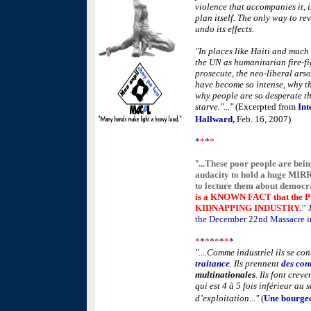
violence that accompanies it, i
plan itself. The only way to rev
undo its effects.
"In places like Haiti and much 
the UN as humanitarian fire-fig
prosecute, the neo-liberal arso
have become so intense, why th
why people are so desperate tha
starve."..."
(Excerpted from
Int
Hallward,
Feb. 16, 2007)
*
*
*
*
"
...These poor people are bei
audacity to hold a huge MIRR
to lecture them about democra
is a KNOWN FACT that th
KIDNAPPING INDUSTRY.
"
the December 22nd Massacre in
*
*
*
*
*
*
*
*
"....Comme industriel ils se co
traitance
. Ils prennent
des con
multinationales
. Ils font crev
qui est 4 à 5 fois inférieur au
d’exploitation..."
(
Une bourgeo
Feb. 20, 2008 )