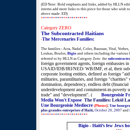
(ED Note: Bold emphasis and links, added by HLLN edito
interns add more links to this piece for those who wish t
above made. ED)
*
*
*
*
*
*
*
**
*
*
**
*
*
*
*
*
*
*
*
*
*
Category ZERO
The Subcontracted Haitians
The Mercenaries
Families:
-
The families - Acra, Nadal, Coles, Baussan, Vital, Vorbe
Loukas, Boulos
,
Bigio
and others including the various l
referred to by HLLN as Category Zero: the
subcontracte
foreign government agents, foreign embassies in Ha
USAID/IDB/IRI/NED/ WB/IMF, et al, their subco
corporate looting entities, defined as foreign "
militaries, paramilitaries, and foreign "charities
domination, dependency, endless debt (financial 
underdevelopment and containment-in-poverty und
trade" and "development".
(
See,
Bourgeoisie F
Media Won't Expose
;
The Families: Lekòl L
Une Bourgeoisie Mediocre
;
(Photos)
Une bourgeo
plus grandes entreprises d'Haïti,
October 20, 2007
and
*
*
*
*
*
*
*
**
*
*
**
*
*
*
*
*
*
*
*
*
*
Bigio - Haiti’s few Jews ho